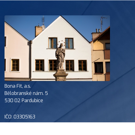
Bona Fit, a.s.
Bělobranské nám. 5
530 02 Pardubice
IČO: 03305163
DIČ: CZ03305163