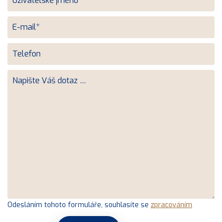
Odesláním tohoto formuláře, souhlasíte se
zpracováním