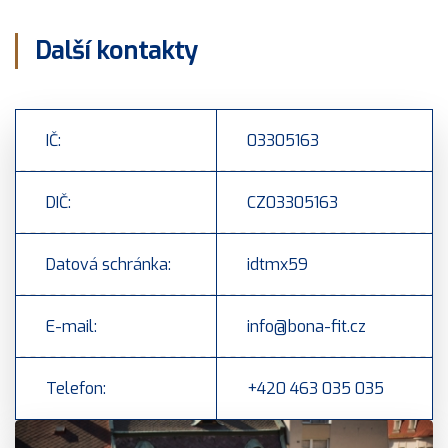
Další kontakty
IČ:
03305163
DIČ:
CZ03305163
Datová schránka:
idtmx59
E-mail:
info@bona-fit.cz
Telefon:
+420 463 035 035