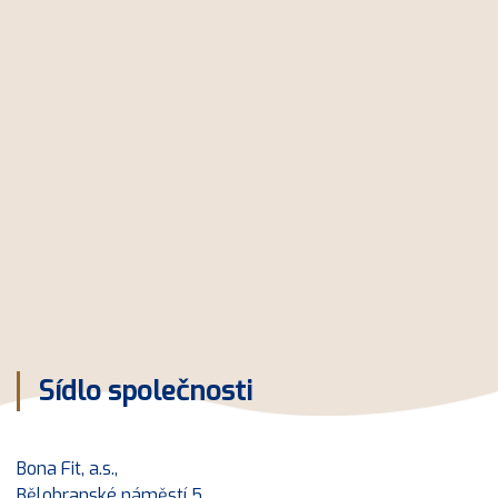
Sídlo společnosti
Bona Fit, a.s.,
Bělobranské náměstí 5